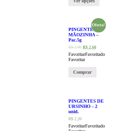
Ver opções
Oferta!
PINGENTE
MÃOZINHA –
Pac.5g
R$
2,90
R$
2,60
Favoritar
Favoritado
Favoritar
Comprar
PINGENTES DE
URSINHO – 2
unid.
R$
2,20
Favoritar
Favoritado