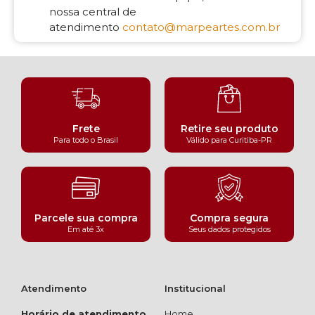
nossa central de
atendimento
contato@marpeartes.com.br
Frete
Retire seu produto
Para todo o Brasil
Válido para Curitiba-PR
Parcele sua compra
Compra segura
Em até 3x
Seus dados protegidos
Atendimento
Institucional
Horário de atendimento
Home