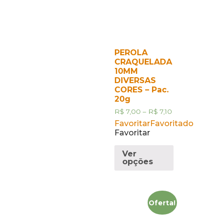
PEROLA
CRAQUELADA
10MM
DIVERSAS
CORES – Pac.
20g
R$
7,00
–
R$
7,10
Favoritar
Favoritado
Favoritar
Ver
opções
Oferta!