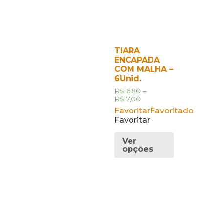
TIARA
ENCAPADA
COM MALHA –
6Unid.
R$
6,80
–
R$
7,00
Favoritar
Favoritado
Favoritar
Ver
opções