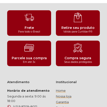
Frete
Retire seu produto
Para todo o Brasil
Válido para Curitiba-PR
Parcele sua compra
Compra segura
Em até 3x
Seus dados protegidos
Atendimento
Institucional
Horário de atendimento
Home
Segunda a sexta: 9:00 ás
Nossa loja
18:00
Garantia
(41) 9 8709-8012