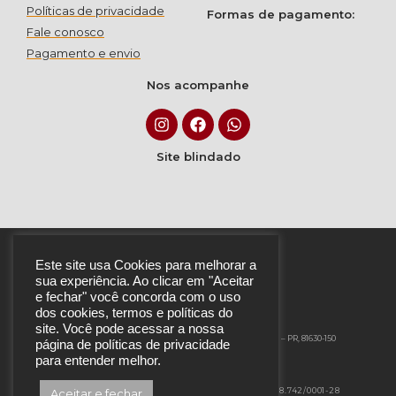
Políticas de privacidade
Formas de pagamento:
Fale conosco
Pagamento e envio
Nos acompanhe
Site blindado
Este site usa Cookies para melhorar a
sua experiência. Ao clicar em "Aceitar
e fechar" você concorda com o uso
dos cookies, termos e políticas do
site. Você pode acessar a nossa
Rua Engenheiro Emílio Guetter, 447 – Hauer, Curitiba – PR, 81630-150
página de políticas de privacidade
para entender melhor.
©2022 Marp Artes Biju LTDA – CNPJ: 21.998.742/0001-28
Aceitar e fechar