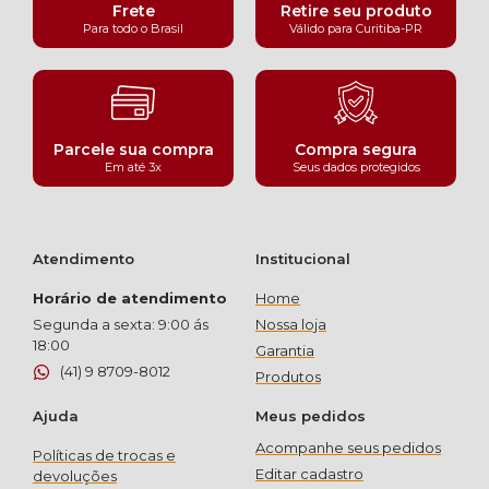
Frete
Retire seu produto
Para todo o Brasil
Válido para Curitiba-PR
Parcele sua compra
Compra segura
Em até 3x
Seus dados protegidos
Atendimento
Institucional
Horário de atendimento
Home
Segunda a sexta: 9:00 ás
Nossa loja
18:00
Garantia
(41) 9 8709-8012
Produtos
Ajuda
Meus pedidos
Acompanhe seus pedidos
Políticas de trocas e
Editar cadastro
devoluções