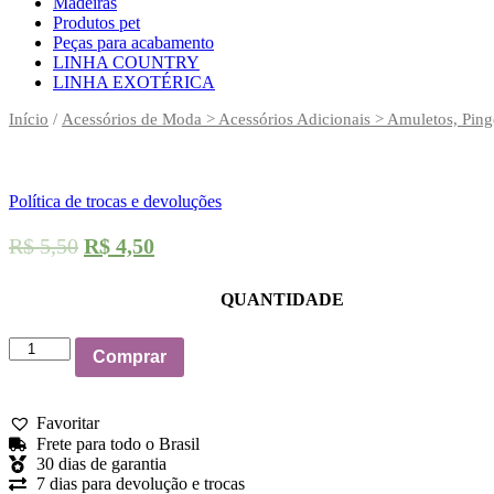
Madeiras
Produtos pet
Peças para acabamento
LINHA COUNTRY
LINHA EXOTÉRICA
Início
/
Acessórios de Moda > Acessórios Adicionais > Amuletos, Ping
Política de trocas e devoluções
R$
5,50
R$
4,50
QUANTIDADE
Pingente
Comprar
Cartas
Baralho
Zé
Favoritar
Pilintra
Frete para todo o Brasil
Branco
30 dias de garantia
e
7 dias para devolução e trocas
Vermelho