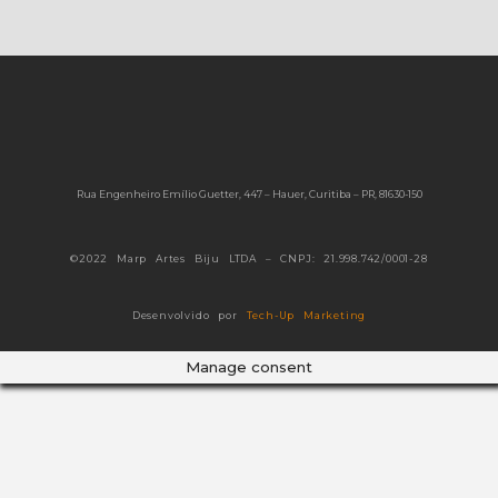
Rua Engenheiro Emílio Guetter, 447 – Hauer, Curitiba – PR, 81630-150
©2022 Marp Artes Biju LTDA – CNPJ: 21.998.742/0001-28
Desenvolvido por
Tech-Up Marketing
Manage consent