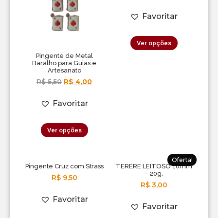
Favoritar
Ver opções
Pingente de Metal
Baralho para Guias e
Artesanato
R$
5,50
R$
4,00
Favoritar
Ver opções
Oferta!
Pingente Cruz com Strass
TERERE LEITOSO 10mm
– 20g.
R$
9,50
R$
3,00
Favoritar
Favoritar