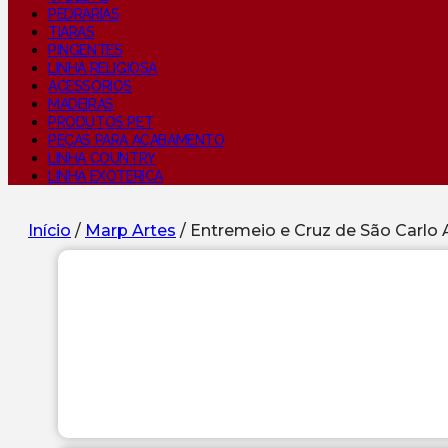
PEDRARIAS
TIARAS
PINGENTES
LINHA RELIGIOSA
ACESSÓRIOS
MADEIRAS
PRODUTOS PET
PEÇAS PARA ACABAMENTO
LINHA COUNTRY
LINHA EXOTÉRICA
Início
/
Marp Artes
/ Entremeio e Cruz de São Carlo 