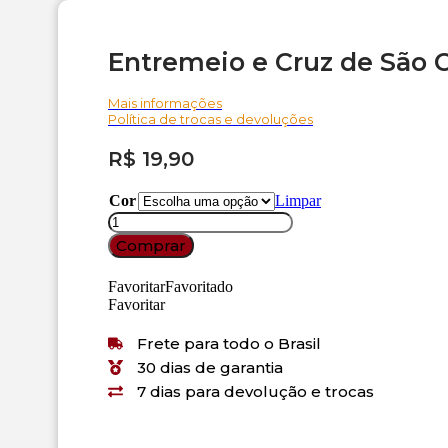
Entremeio e Cruz de São C
Mais informações
Política de trocas e devoluções
R$
19,90
Cor
Limpar
Entremeio
e
Comprar
Cruz
de
Favoritar
Favoritado
São
Favoritar
Carlo
Acutis
Frete para todo o Brasil
quantidade
30 dias de garantia
7 dias para devolução e trocas