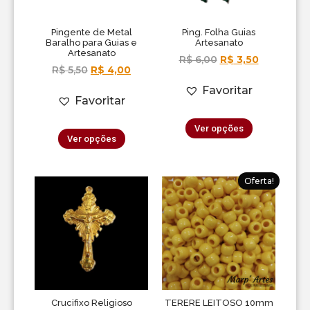
Pingente de Metal
Ping. Folha Guias
Baralho para Guias e
Artesanato
Artesanato
R$
6,00
R$
3,50
R$
5,50
R$
4,00
Favoritar
Favoritar
Ver opções
Ver opções
Oferta!
Crucifixo Religioso
TERERE LEITOSO 10mm