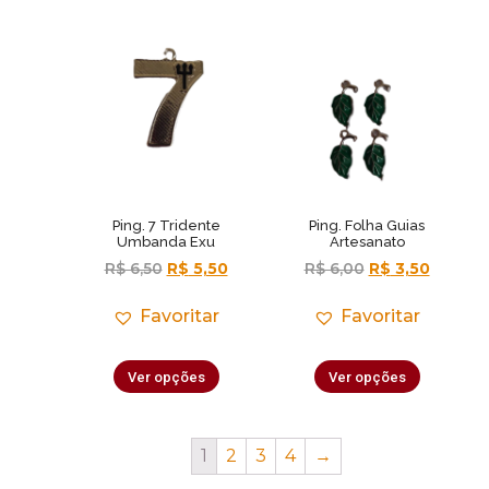
Ping. 7 Tridente
Ping. Folha Guias
Umbanda Exu
Artesanato
R$
6,50
R$
5,50
R$
6,00
R$
3,50
Favoritar
Favoritar
Ver opções
Ver opções
1
2
3
4
→