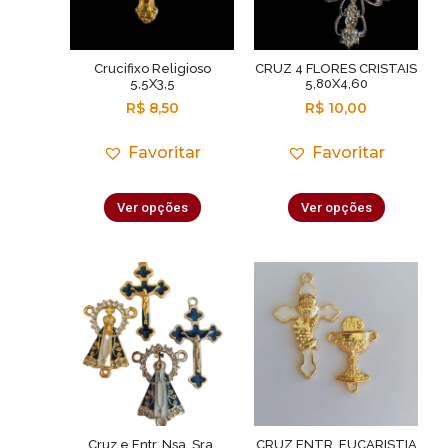
Crucifixo Religioso
CRUZ 4 FLORES CRISTAIS
5,5X3,5
5,80X4,60
R$
8,50
R$
10,00
Favoritar
Favoritar
Ver opções
Ver opções
Cruz e Entr. Nsa. Sra.
CRUZ ENTR. EUCARISTIA