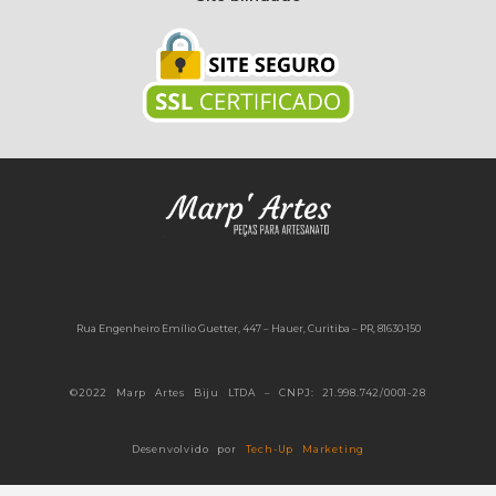
Rua Engenheiro Emílio Guetter, 447 – Hauer, Curitiba – PR, 81630-150
©2022 Marp Artes Biju LTDA – CNPJ: 21.998.742/0001-28
Desenvolvido por
Tech-Up Marketing