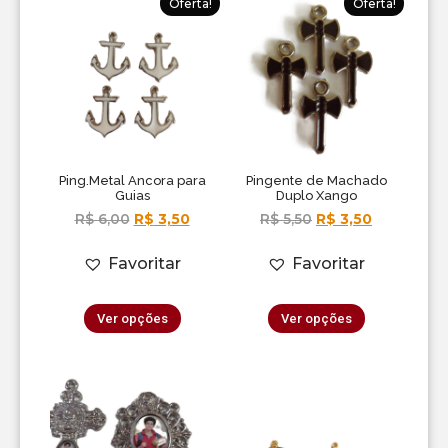
Oferta!
Oferta!
Ping.Metal Ancora para
Pingente de Machado
Guias
Duplo Xango
R$
6,00
R$
3,50
R$
5,50
R$
3,50
Favoritar
Favoritar
Ver opções
Ver opções