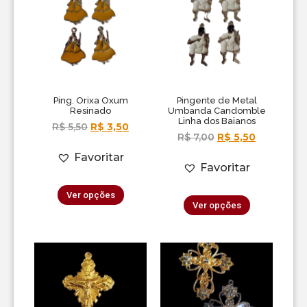
Ping. Orixa Oxum
Pingente de Metal
Resinado
Umbanda Candomble
Linha dos Baianos
R$
5,50
R$
3,50
R$
7,00
R$
5,50
Favoritar
Favoritar
Ver opções
Ver opções